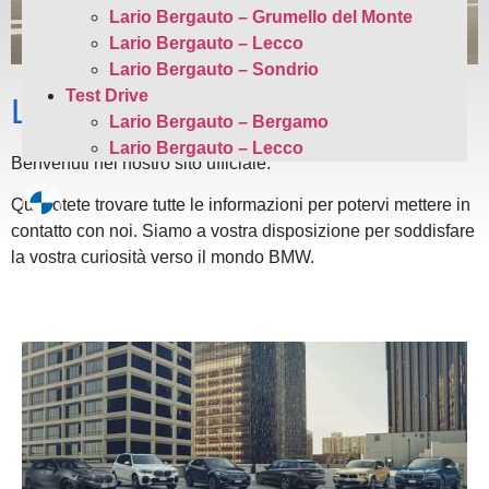
Lario Bergauto – Grumello del Monte
Lario Bergauto – Lecco
Lario Bergauto – Sondrio
Test Drive
Lario Bergauto
Lario Bergauto – Bergamo
Lario Bergauto – Lecco
Benvenuti nel nostro sito ufficiale.
Qui potete trovare tutte le informazioni per potervi mettere in
contatto con noi. Siamo a vostra disposizione per soddisfare
la vostra curiosità verso il mondo BMW.