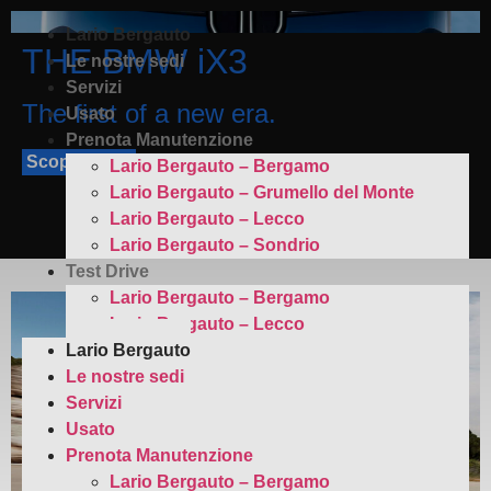
Lario Bergauto
THE BMW iX3
Le nostre sedi
Servizi
The first of a new era.
Usato
Prenota Manutenzione
Scopri di più
Lario Bergauto – Bergamo
Lario Bergauto – Grumello del Monte
Lario Bergauto – Lecco
Lario Bergauto – Sondrio
Test Drive
Lario Bergauto – Bergamo
Lario Bergauto – Lecco
Lario Bergauto
Le nostre sedi
Servizi
Usato
Prenota Manutenzione
Lario Bergauto – Bergamo